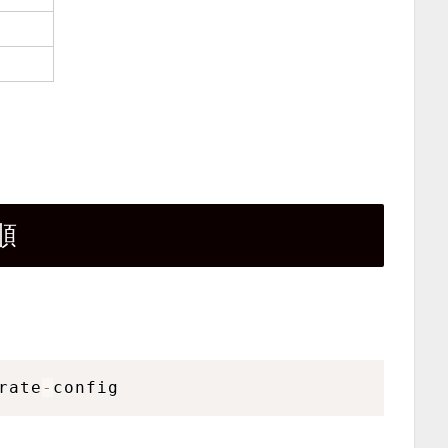
順
。
rate
-
config