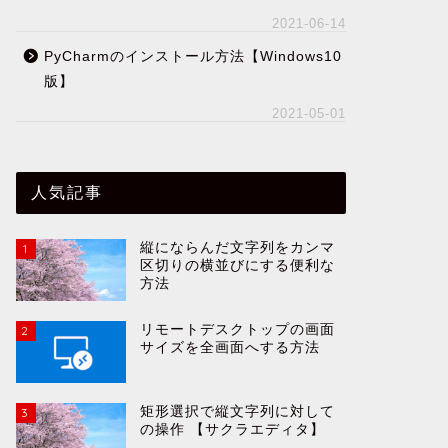
2021-06-14
PyCharmのインストール方法【Windows10
版】
2021-05-01
人気記事
縦にならんだ文字列をカンマ
1
区切りの横並びにする便利な
方法
リモートデスクトップの画面
2
サイズを全画面へする方法
矩形選択で縦文字列に対して
3
の操作 【サクラエディタ】