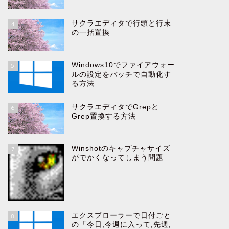
サクラエディタで行頭と行末
4
の一括置換
Windows10でファイアウォー
5
ルの設定をバッチで自動化す
る方法
サクラエディタでGrepと
6
Grep置換する方法
Winshotのキャプチャサイズ
7
がでかくなってしまう問題
エクスプローラーで日付ごと
8
の「今日,今週に入って,先週,