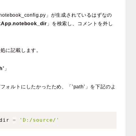
upyter_notebook_config.py」が生成されているはずなの
kApp.notebook_dir
」を検索し、コメントを外し
hの処に記載します。
h’
」
デフォルトにしたかったため、「’path’」を下記のよ
dir 
=
'D:/source/'