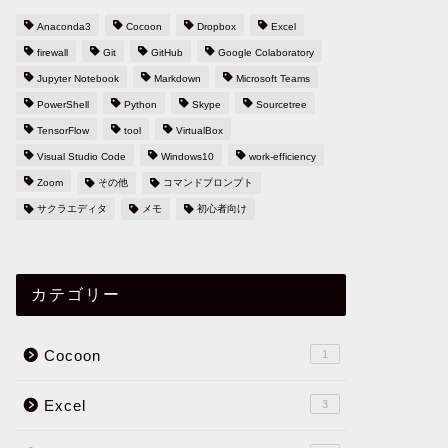
Anaconda3
Cocoon
Dropbox
Excel
firewall
Git
GitHub
Google Colaboratory
Jupyter Notebook
Markdown
Microsoft Teams
PowerShell
Python
Skype
Sourcetree
TensorFlow
tool
VirtualBox
Visual Studio Code
Windows10
work-efficiency
Zoom
その他
コマンドプロンプト
サクラエディタ
メモ
初心者向け
カテゴリー
Cocoon
1
Excel
3