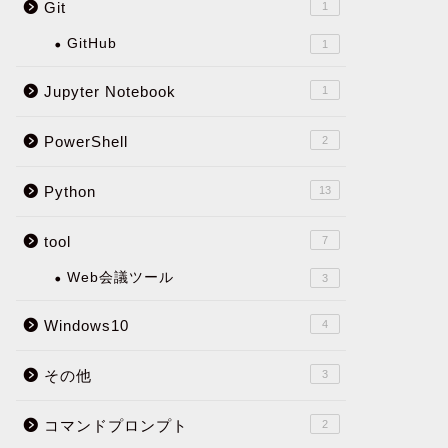
Git
1
GitHub
1
Jupyter Notebook
1
PowerShell
2
Python
13
tool
7
Web会議ツール
3
Windows10
4
その他
3
コマンドプロンプト
2