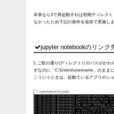
本来なら3で再起動すれば初期ディレク
なかったため下記の操作を追加で実施し
jupyter notebookのリ
1.ご覧の通り(ディレクトリのパスがかわ
ずなのに「C:\Users\username」の
こういうときは、起動ているアプリのシ