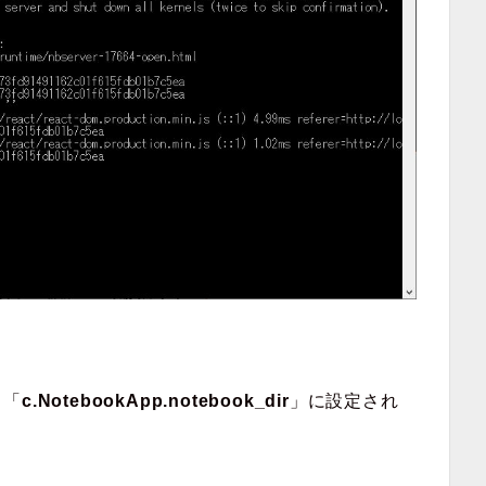
、「
c.NotebookApp.notebook_dir
」に設定され